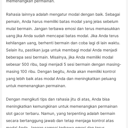
memenangkan permainan.
Rahasia lainnya adalah mengatur modal dengan baik. Sebagai
pemain, Anda harus memiliki batas modal yang jelas sebelum
mulai bermain. Jangan terbawa emosi dan terus memasukkan
uang jika Anda sudah mencapai batas modal. Jika Anda terus
kehilangan uang, berhenti bermain dan coba lagi di lain waktu.
Selain itu, pastikan juga untuk membagi modal Anda menjadi
beberapa sesi bermain. Misalnya, jika Anda memiliki modal
sebesar 500 ribu, bagi menjadi 5 sesi bermain dengan masing-
masing 100 ribu. Dengan begitu, Anda akan memiliki kontrol
yang lebih baik atas modal Anda dan meningkatkan peluang
untuk memenangkan permainan.
Dengan mengikuti tips dan rahasia jitu di atas, Anda bisa
meningkatkan kemungkinan untuk memenangkan permainan
slot gacor terbaru. Namun, yang terpenting adalah bermain
secara bertanggung jawab dan tetap menjaga kontrol atas
modal Anda. Jangan sampai terbawa emosi dan terus