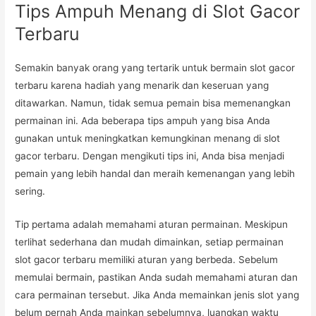
Tips Ampuh Menang di Slot Gacor
Terbaru
Semakin banyak orang yang tertarik untuk bermain slot gacor
terbaru karena hadiah yang menarik dan keseruan yang
ditawarkan. Namun, tidak semua pemain bisa memenangkan
permainan ini. Ada beberapa tips ampuh yang bisa Anda
gunakan untuk meningkatkan kemungkinan menang di slot
gacor terbaru. Dengan mengikuti tips ini, Anda bisa menjadi
pemain yang lebih handal dan meraih kemenangan yang lebih
sering.
Tip pertama adalah memahami aturan permainan. Meskipun
terlihat sederhana dan mudah dimainkan, setiap permainan
slot gacor terbaru memiliki aturan yang berbeda. Sebelum
memulai bermain, pastikan Anda sudah memahami aturan dan
cara permainan tersebut. Jika Anda memainkan jenis slot yang
belum pernah Anda mainkan sebelumnya, luangkan waktu