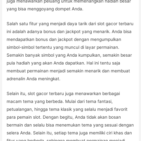
juga menawarkan peluang untuk memenangkan hadiah besar
yang bisa menggoyang dompet Anda.
Salah satu fitur yang menjadi daya tarik dari slot gacor terbaru
ini adalah adanya bonus dan jackpot yang menarik. Anda bisa
mendapatkan bonus dan jackpot dengan mengumpulkan
simbol-simbol tertentu yang muncul di layar permainan.
Semakin banyak simbol yang Anda kumpulkan, semakin besar
pula hadiah yang akan Anda dapatkan. Hal ini tentu saja
membuat permainan menjadi semakin menarik dan membuat
adrenalin Anda meningkat.
Selain itu, slot gacor terbaru juga menawarkan berbagai
macam tema yang berbeda. Mulai dari tema fantasi,
petualangan, hingga tema klasik yang selalu menjadi favorit
para pemain slot. Dengan begitu, Anda tidak akan bosan
bermain dan selalu bisa menemukan tema yang sesuai dengan
selera Anda. Selain itu, setiap tema juga memiliki ciri khas dan
fitur yang berbeda, sehingga membuat permainan menjadi