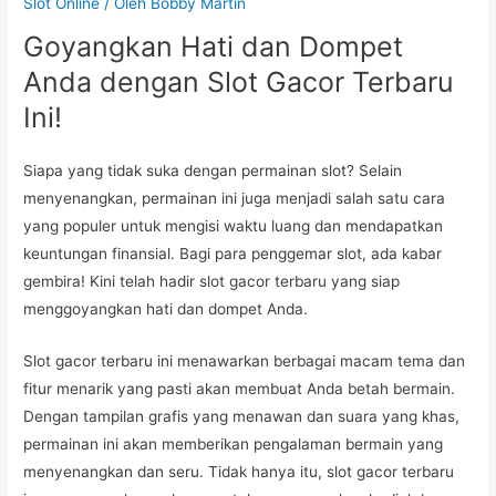
Slot Online
/ Oleh
Bobby Martin
Goyangkan Hati dan Dompet
Anda dengan Slot Gacor Terbaru
Ini!
Siapa yang tidak suka dengan permainan slot? Selain
menyenangkan, permainan ini juga menjadi salah satu cara
yang populer untuk mengisi waktu luang dan mendapatkan
keuntungan finansial. Bagi para penggemar slot, ada kabar
gembira! Kini telah hadir slot gacor terbaru yang siap
menggoyangkan hati dan dompet Anda.
Slot gacor terbaru ini menawarkan berbagai macam tema dan
fitur menarik yang pasti akan membuat Anda betah bermain.
Dengan tampilan grafis yang menawan dan suara yang khas,
permainan ini akan memberikan pengalaman bermain yang
menyenangkan dan seru. Tidak hanya itu, slot gacor terbaru