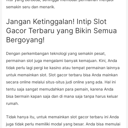
semakin seru dan menarik.
Jangan Ketinggalan! Intip Slot
Gacor Terbaru yang Bikin Semua
Bergoyang!
Dengan perkembangan teknologi yang semakin pesat,
permainan slot juga mengalami banyak kemajuan. Kini, Anda
tidak perlu lagi pergi ke kasino atau tempat permainan lainnya
untuk memainkan slot. Slot gacor terbaru bisa Anda mainkan
secara online melalui situs-situs judi online yang ada. Hal ini
tentu saja sangat memudahkan para pemain, karena Anda
bisa bermain kapan saja dan di mana saja tanpa harus keluar
rumah.
Tidak hanya itu, untuk memainkan slot gacor terbaru ini Anda
juga tidak perlu memiliki modal yang besar. Anda bisa memulai