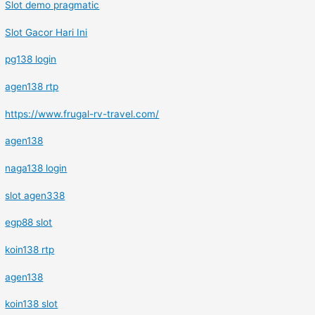
Slot demo pragmatic
Slot Gacor Hari Ini
pg138 login
agen138 rtp
https://www.frugal-rv-travel.com/
agen138
naga138 login
slot agen338
egp88 slot
koin138 rtp
agen138
koin138 slot