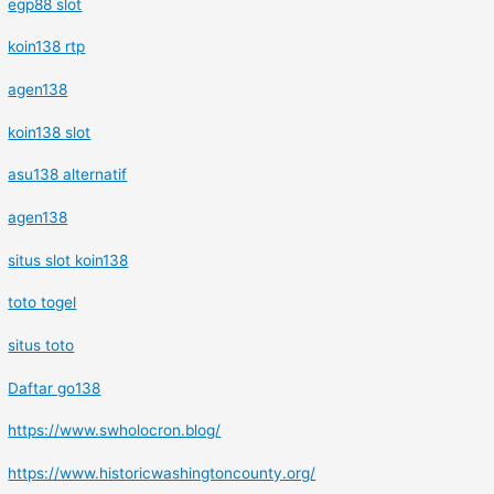
egp88 slot
koin138 rtp
agen138
koin138 slot
asu138 alternatif
agen138
situs slot koin138
toto togel
situs toto
Daftar go138
https://www.swholocron.blog/
https://www.historicwashingtoncounty.org/