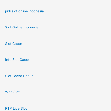
judi slot online indonesia
Slot Online Indonesia
Slot Gacor
Info Slot Gacor
Slot Gacor Hari Ini
W77 Slot
RTP Live Slot