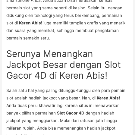
smartphone Anda, Anda sudah bisa merasakan sensasi
bermain slot yang sama seperti di kasino. Selain itu, dengan
didukung oleh teknologi yang terus berkembang, permainan
slot di
Keren Abis!
juga memiliki tampilan grafis yang menarik
dan suara yang memikat, sehingga membuat pengalaman
bermain semakin seru.
Serunya Menangkan
Jackpot Besar dengan Slot
Gacor 4D di Keren Abis!
Salah satu hal yang paling ditunggu-tunggu oleh para pemain
slot adalah hadiah jackpot yang besar. Nah, di
Keren Abis!
Anda tidak perlu khawatir lagi karena situs ini menawarkan
banyak pilihan permainan
Slot Gacor 4D
dengan hadiah
jackpot yang menggiurkan. Mulai dari ratusan juta hingga
miliaran rupiah, Anda bisa memenangkan hadiah jackpot