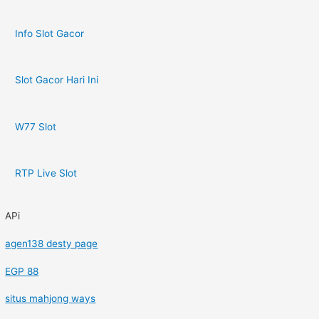
Info Slot Gacor
Slot Gacor Hari Ini
W77 Slot
RTP Live Slot
APi
agen138 desty page
EGP 88
situs mahjong ways