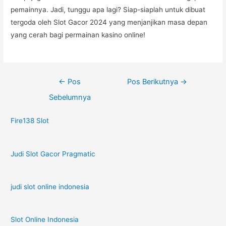
pemainnya. Jadi, tunggu apa lagi? Siap-siaplah untuk dibuat
tergoda oleh Slot Gacor 2024 yang menjanjikan masa depan
yang cerah bagi permainan kasino online!
Navigasi
←
Pos
Pos Berikutnya
→
pos
Sebelumnya
Fire138 Slot
Judi Slot Gacor Pragmatic
judi slot online indonesia
Slot Online Indonesia