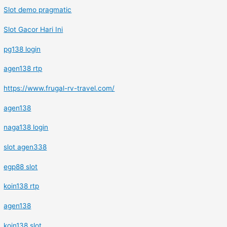
Slot demo pragmatic
Slot Gacor Hari Ini
pg138 login
agen138 rtp
https://www.frugal-rv-travel.com/
agen138
naga138 login
slot agen338
egp88 slot
koin138 rtp
agen138
koin138 slot