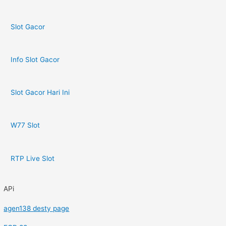
Slot Gacor
Info Slot Gacor
Slot Gacor Hari Ini
W77 Slot
RTP Live Slot
APi
agen138 desty page