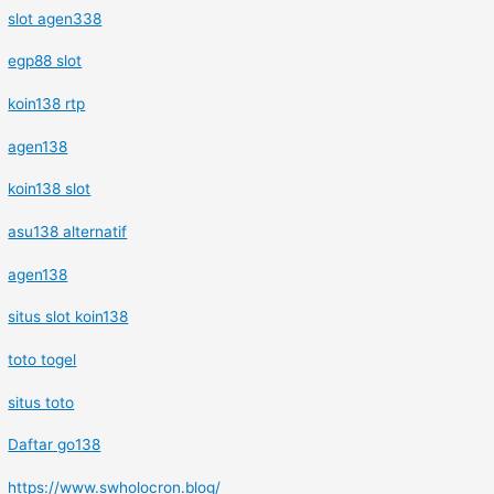
slot agen338
egp88 slot
koin138 rtp
agen138
koin138 slot
asu138 alternatif
agen138
situs slot koin138
toto togel
situs toto
Daftar go138
https://www.swholocron.blog/