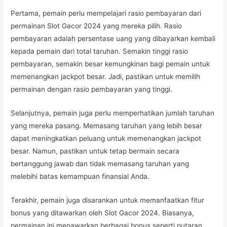
Pertama, pemain perlu mempelajari rasio pembayaran dari
permainan Slot Gacor 2024 yang mereka pilih. Rasio
pembayaran adalah persentase uang yang dibayarkan kembali
kepada pemain dari total taruhan. Semakin tinggi rasio
pembayaran, semakin besar kemungkinan bagi pemain untuk
memenangkan jackpot besar. Jadi, pastikan untuk memilih
permainan dengan rasio pembayaran yang tinggi.
Selanjutnya, pemain juga perlu memperhatikan jumlah taruhan
yang mereka pasang. Memasang taruhan yang lebih besar
dapat meningkatkan peluang untuk memenangkan jackpot
besar. Namun, pastikan untuk tetap bermain secara
bertanggung jawab dan tidak memasang taruhan yang
melebihi batas kemampuan finansial Anda.
Terakhir, pemain juga disarankan untuk memanfaatkan fitur
bonus yang ditawarkan oleh Slot Gacor 2024. Biasanya,
permainan ini menawarkan berbagai bonus seperti putaran