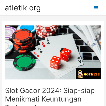
atletik.org
Men
Uta
Slot Gacor 2024: Siap-siap
Menikmati Keuntungan