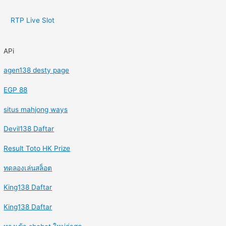
RTP Live Slot
APi
agen138 desty page
EGP 88
situs mahjong ways
Devil138 Daftar
Result Toto HK Prize
ทดลองเล่นสล็อต
King138 Daftar
King138 Daftar