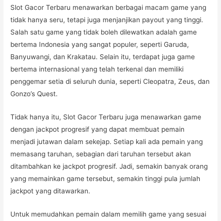
Slot Gacor Terbaru menawarkan berbagai macam game yang
tidak hanya seru, tetapi juga menjanjikan payout yang tinggi.
Salah satu game yang tidak boleh dilewatkan adalah game
bertema Indonesia yang sangat populer, seperti Garuda,
Banyuwangi, dan Krakatau. Selain itu, terdapat juga game
bertema internasional yang telah terkenal dan memiliki
penggemar setia di seluruh dunia, seperti Cleopatra, Zeus, dan
Gonzo’s Quest.
Tidak hanya itu, Slot Gacor Terbaru juga menawarkan game
dengan jackpot progresif yang dapat membuat pemain
menjadi jutawan dalam sekejap. Setiap kali ada pemain yang
memasang taruhan, sebagian dari taruhan tersebut akan
ditambahkan ke jackpot progresif. Jadi, semakin banyak orang
yang memainkan game tersebut, semakin tinggi pula jumlah
jackpot yang ditawarkan.
Untuk memudahkan pemain dalam memilih game yang sesuai