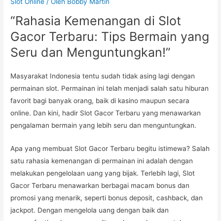
Slot Online
/ Oleh
Bobby Martin
“Rahasia Kemenangan di Slot
Gacor Terbaru: Tips Bermain yang
Seru dan Menguntungkan!”
Masyarakat Indonesia tentu sudah tidak asing lagi dengan
permainan slot. Permainan ini telah menjadi salah satu hiburan
favorit bagi banyak orang, baik di kasino maupun secara
online. Dan kini, hadir Slot Gacor Terbaru yang menawarkan
pengalaman bermain yang lebih seru dan menguntungkan.
Apa yang membuat Slot Gacor Terbaru begitu istimewa? Salah
satu rahasia kemenangan di permainan ini adalah dengan
melakukan pengelolaan uang yang bijak. Terlebih lagi, Slot
Gacor Terbaru menawarkan berbagai macam bonus dan
promosi yang menarik, seperti bonus deposit, cashback, dan
jackpot. Dengan mengelola uang dengan baik dan