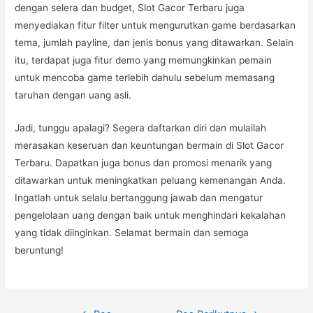
dengan selera dan budget, Slot Gacor Terbaru juga
menyediakan fitur filter untuk mengurutkan game berdasarkan
tema, jumlah payline, dan jenis bonus yang ditawarkan. Selain
itu, terdapat juga fitur demo yang memungkinkan pemain
untuk mencoba game terlebih dahulu sebelum memasang
taruhan dengan uang asli.
Jadi, tunggu apalagi? Segera daftarkan diri dan mulailah
merasakan keseruan dan keuntungan bermain di Slot Gacor
Terbaru. Dapatkan juga bonus dan promosi menarik yang
ditawarkan untuk meningkatkan peluang kemenangan Anda.
Ingatlah untuk selalu bertanggung jawab dan mengatur
pengelolaan uang dengan baik untuk menghindari kekalahan
yang tidak diinginkan. Selamat bermain dan semoga
beruntung!