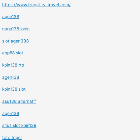
https://www.frugal-rv-travel.com/
agen138
naga138 login
slot agen338
egp88 slot
koin138 rtp
agen138
koin138 slot
asu138 alternatif
agen138
situs slot koin138
toto togel